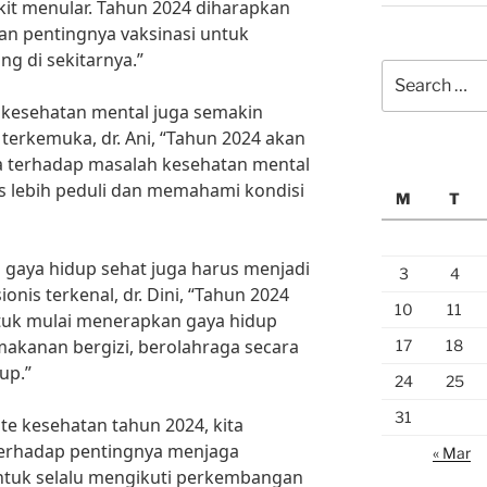
t menular. Tahun 2024 diharapkan
an pentingnya vaksinasi untuk
ng di sekitarnya.”
Search
for:
p kesehatan mental juga semakin
terkemuka, dr. Ani, “Tahun 2024 akan
a terhadap masalah kesehatan mental
s lebih peduli dan memahami kondisi
M
T
a gaya hidup sehat juga harus menjadi
3
4
ionis terkenal, dr. Dini, “Tahun 2024
10
11
tuk mulai menerapkan gaya hidup
akanan bergizi, berolahraga secara
17
18
up.”
24
25
31
 kesehatan tahun 2024, kita
 terhadap pentingnya menjaga
« Mar
untuk selalu mengikuti perkembangan