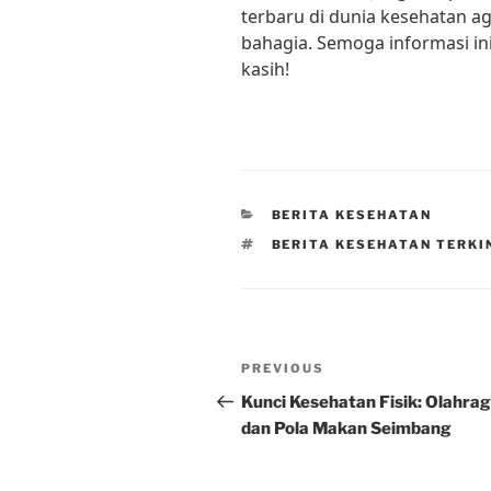
terbaru di dunia kesehatan ag
bahagia. Semoga informasi in
kasih!
CATEGORIES
BERITA KESEHATAN
TAGS
BERITA KESEHATAN TERKI
Post
Previous
PREVIOUS
navigation
Post
Kunci Kesehatan Fisik: Olahra
dan Pola Makan Seimbang