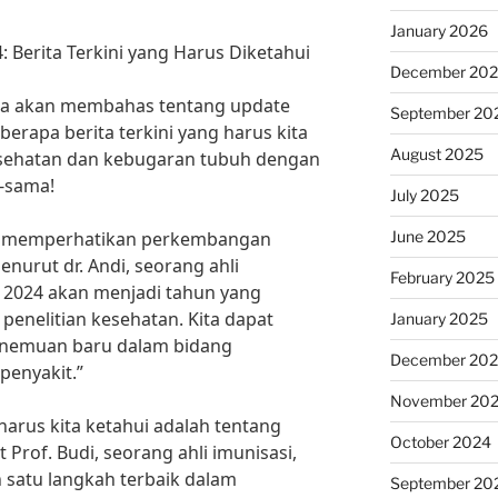
January 2026
 Berita Terkini yang Harus Diketahui
December 20
 kita akan membahas tentang update
September 20
erapa berita terkini yang harus kita
August 2025
esehatan dan kebugaran tubuh dengan
a-sama!
July 2025
June 2025
k memperhatikan perkembangan
enurut dr. Andi, seorang ahli
February 2025
 2024 akan menjadi tahun yang
 penelitian kesehatan. Kita dapat
January 2025
nemuan baru dalam bidang
December 20
enyakit.”
November 20
 harus kita ketahui adalah tentang
October 2024
 Prof. Budi, seorang ahli imunisasi,
h satu langkah terbaik dalam
September 20