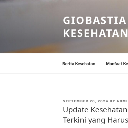
Skip
to
GIOBASTIA
content
KESEHATA
Berita Kesehatan
Manfaat Ke
POSTED
SEPTEMBER 20, 2024
BY
ADMI
ON
Update Kesehatan 
Terkini yang Harus