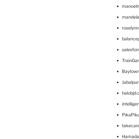
manoel
mandelae
roselyn
balance
salesfo
TrainG
Baytown
Jabalpu
halobjd
intellig
PikaPik
takecar
Hamada