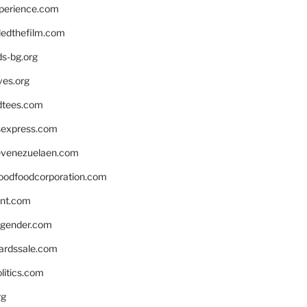
xperience.com
edthefilm.com
ds-bg.org
ves.org
tees.com
rsexpress.com
venezuelaen.com
oodfoodcorporation.com
nnt.com
gender.com
ardssale.com
litics.com
rg