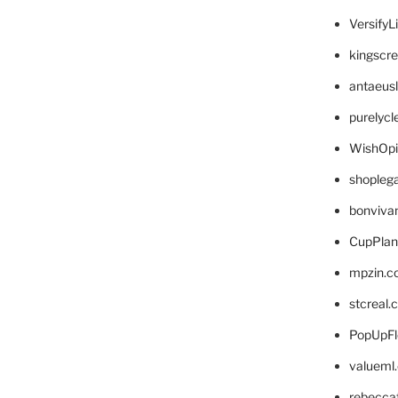
VersifyL
kingscr
antaeus
purelyc
WishOp
shopleg
bonviva
CupPlan
mpzin.c
stcreal.
PopUpFl
valueml
rebecca