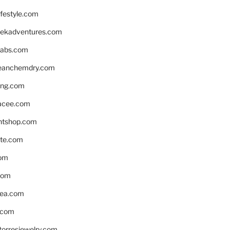
ifestyle.com
eekadventures.com
labs.com
leanchemdry.com
ing.com
acee.com
ntshop.com
te.com
om
com
ea.com
.com
torresjewelry.com