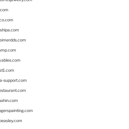
s.com
ico.com
shipa.com
eimerdds.com
camp.com
ivables.com
st1.com
la-support.com
estaurant.com
uahin.com
erspainting.com
beasley.com