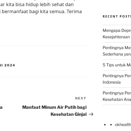
ar kita bisa hidup lebih sehat dan
i bermanfaat bagi kita semua. Terima
RECENT POST
Mengapa Depr
Kesejahteraan 
Pentingnya Men
Sederhana yan
5 Tips untuk M
NI 2024
Pentingnya Pen
Indonesia
Pentingnya Pe
NEXT
Next
Kesehatan An
Post
ga
Manfaat Minum Air Putih bagi
Kesehatan Ginjal
okhealt