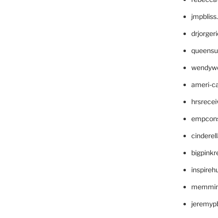
jmpblis
drjorger
queensu
wendyw
ameri-
hrsrece
empcon
cinderel
bigpinkr
inspireh
memming
jeremyp