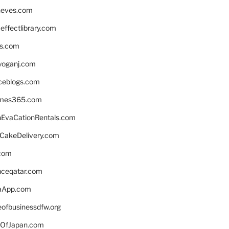
neves.com
ffectlibrary.com
ns.com
yoganj.com
rceblogs.com
ames365.com
EvaCationRentals.com
rCakeDelivery.com
.com
enceqatar.com
aApp.com
eofbusinessdfw.org
OfJapan.com