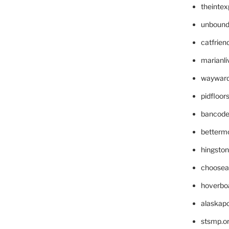
theinte
unbound
catfrien
marianli
wayward
pidfloo
bancode
betterm
hingsto
choosea
hoverbo
alaskapo
stsmp.o