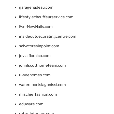
garagenadeau.com
lifestylechauffeurservice.com
EverNewNails.com
insideoutdecoratingcentre.com
salvatoresinpoint.com
jovialfloralco.com
johnlscotthometeam.com
u-seehomes.com
watersportslagonissi.com
mischieffashion.com
eduwyre.com
retro-interiors.com