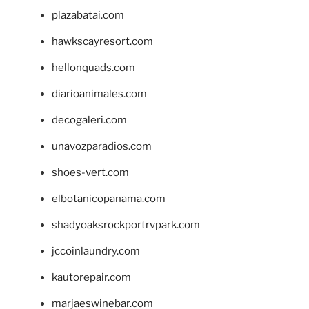
plazabatai.com
hawkscayresort.com
hellonquads.com
diarioanimales.com
decogaleri.com
unavozparadios.com
shoes-vert.com
elbotanicopanama.com
shadyoaksrockportrvpark.com
jccoinlaundry.com
kautorepair.com
marjaeswinebar.com