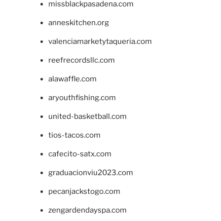
missblackpasadena.com
anneskitchen.org
valenciamarketytaqueria.com
reefrecordsllc.com
alawaffle.com
aryouthfishing.com
united-basketball.com
tios-tacos.com
cafecito-satx.com
graduacionviu2023.com
pecanjackstogo.com
zengardendayspa.com