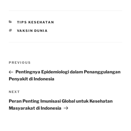
CATEGORIES
TIPS KESEHATAN
TAGS
VAKSIN DUNIA
Post
Previous
PREVIOUS
navigation
Post
Pentingnya Epidemiologi dalam Penanggulangan
Penyakit di Indonesia
Next
NEXT
Post
Peran Penting Imunisasi Global untuk Kesehatan
Masyarakat di Indonesia