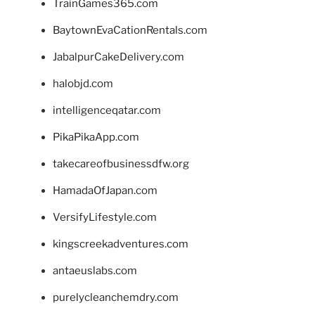
TrainGames365.com
BaytownEvaCationRentals.com
JabalpurCakeDelivery.com
halobjd.com
intelligenceqatar.com
PikaPikaApp.com
takecareofbusinessdfw.org
HamadaOfJapan.com
VersifyLifestyle.com
kingscreekadventures.com
antaeuslabs.com
purelycleanchemdry.com