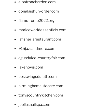
elpatronchardon.com
donglaishun-order.com
fiamc-rome2022.org
mariceworldessentials.com
lafisheriarestaurant.com
915jazzandmore.com
aguadulce-countryfair.com
jakehovis.com
bosswingsduluth.com
birminghamautocare.com
tonyscountrykitchen.com
jbellasnailspa.com