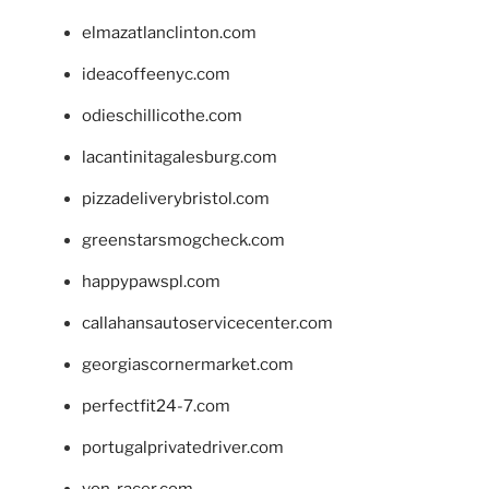
elmazatlanclinton.com
ideacoffeenyc.com
odieschillicothe.com
lacantinitagalesburg.com
pizzadeliverybristol.com
greenstarsmogcheck.com
happypawspl.com
callahansautoservicecenter.com
georgiascornermarket.com
perfectfit24-7.com
portugalprivatedriver.com
von-racer.com