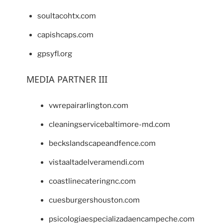
soultacohtx.com
capishcaps.com
gpsyfl.org
MEDIA PARTNER III
vwrepairarlington.com
cleaningservicebaltimore-md.com
beckslandscapeandfence.com
vistaaltadelveramendi.com
coastlinecateringnc.com
cuesburgershouston.com
psicologiaespecializadaencampeche.com