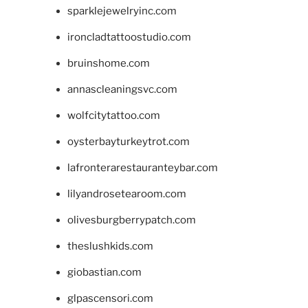
sparklejewelryinc.com
ironcladtattoostudio.com
bruinshome.com
annascleaningsvc.com
wolfcitytattoo.com
oysterbayturkeytrot.com
lafronterarestauranteybar.com
lilyandrosetearoom.com
olivesburgberrypatch.com
theslushkids.com
giobastian.com
glpascensori.com