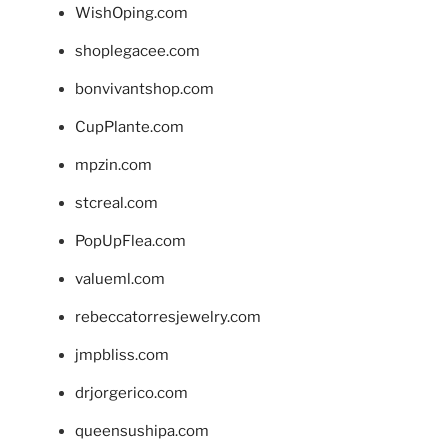
WishOping.com
shoplegacee.com
bonvivantshop.com
CupPlante.com
mpzin.com
stcreal.com
PopUpFlea.com
valueml.com
rebeccatorresjewelry.com
jmpbliss.com
drjorgerico.com
queensushipa.com