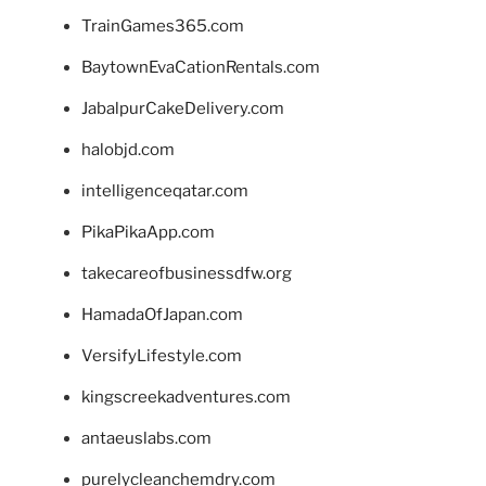
TrainGames365.com
BaytownEvaCationRentals.com
JabalpurCakeDelivery.com
halobjd.com
intelligenceqatar.com
PikaPikaApp.com
takecareofbusinessdfw.org
HamadaOfJapan.com
VersifyLifestyle.com
kingscreekadventures.com
antaeuslabs.com
purelycleanchemdry.com