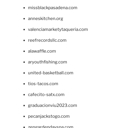
missblackpasadena.com
anneskitchen.org
valenciamarketytaqueria.com
reefrecordsllc.com
alawaffle.com
aryouthfishing.com
united-basketball.com
tios-tacos.com
cafecito-satx.com
graduacionviu2023.com
pecanjackstogo.com
zengardendayspa.com