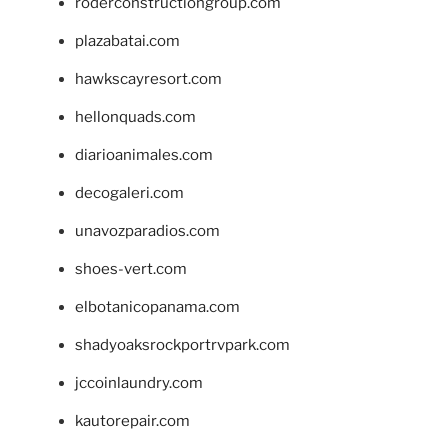
roderconstructiongroup.com
plazabatai.com
hawkscayresort.com
hellonquads.com
diarioanimales.com
decogaleri.com
unavozparadios.com
shoes-vert.com
elbotanicopanama.com
shadyoaksrockportrvpark.com
jccoinlaundry.com
kautorepair.com