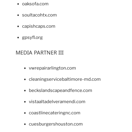
oaksofa.com
soultacohtx.com
capishcaps.com
gpsyfl.org
MEDIA PARTNER III
vwrepairarlington.com
cleaningservicebaltimore-md.com
beckslandscapeandfence.com
vistaaltadelveramendi.com
coastlinecateringnc.com
cuesburgershouston.com