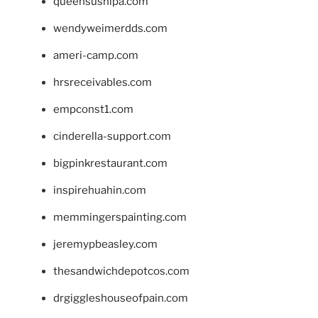
queensushipa.com
wendyweimerdds.com
ameri-camp.com
hrsreceivables.com
empconst1.com
cinderella-support.com
bigpinkrestaurant.com
inspirehuahin.com
memmingerspainting.com
jeremypbeasley.com
thesandwichdepotcos.com
drgiggleshouseofpain.com