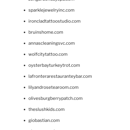
sparklejewelryinc.com
ironcladtattoostudio.com
bruinshome.com
annascleaningsvc.com
wolfcitytattoo.com
oysterbayturkeytrot.com
lafronterarestauranteybar.com
lilyandrosetearoom.com
olivesburgberrypatch.com
theslushkids.com
giobastian.com