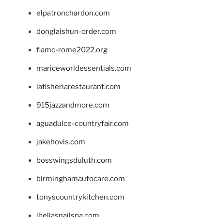
elpatronchardon.com
donglaishun-order.com
fiamc-rome2022.org
mariceworldessentials.com
lafisheriarestaurant.com
915jazzandmore.com
aguadulce-countryfair.com
jakehovis.com
bosswingsduluth.com
birminghamautocare.com
tonyscountrykitchen.com
jbellasnailspa.com