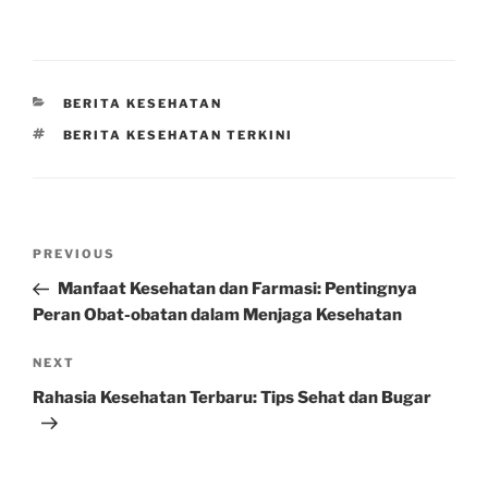
CATEGORIES
BERITA KESEHATAN
TAGS
BERITA KESEHATAN TERKINI
Post
Previous
PREVIOUS
navigation
Post
Manfaat Kesehatan dan Farmasi: Pentingnya
Peran Obat-obatan dalam Menjaga Kesehatan
Next
NEXT
Post
Rahasia Kesehatan Terbaru: Tips Sehat dan Bugar