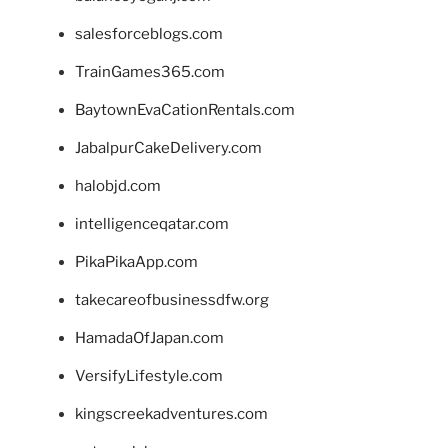
salesforceblogs.com
TrainGames365.com
BaytownEvaCationRentals.com
JabalpurCakeDelivery.com
halobjd.com
intelligenceqatar.com
PikaPikaApp.com
takecareofbusinessdfw.org
HamadaOfJapan.com
VersifyLifestyle.com
kingscreekadventures.com