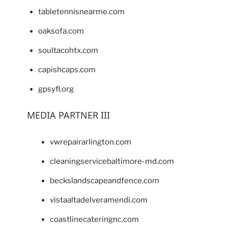
tabletennisnearme.com
oaksofa.com
soultacohtx.com
capishcaps.com
gpsyfl.org
MEDIA PARTNER III
vwrepairarlington.com
cleaningservicebaltimore-md.com
beckslandscapeandfence.com
vistaaltadelveramendi.com
coastlinecateringnc.com