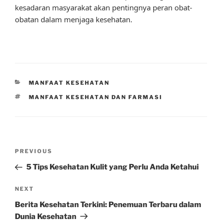
kesadaran masyarakat akan pentingnya peran obat-
obatan dalam menjaga kesehatan.
CATEGORIES
MANFAAT KESEHATAN
TAGS
MANFAAT KESEHATAN DAN FARMASI
Post
Previous
PREVIOUS
navigation
Post
5 Tips Kesehatan Kulit yang Perlu Anda Ketahui
Next
NEXT
Post
Berita Kesehatan Terkini: Penemuan Terbaru dalam
Dunia Kesehatan