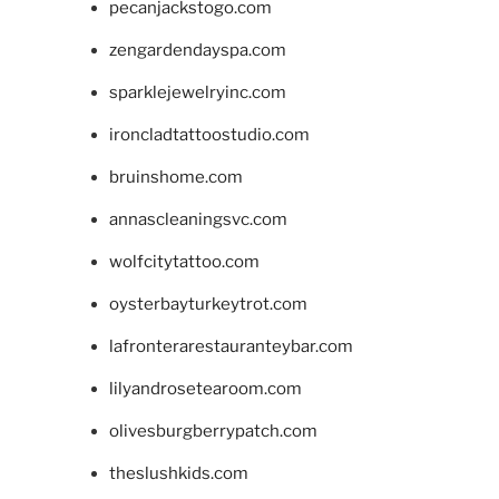
pecanjackstogo.com
zengardendayspa.com
sparklejewelryinc.com
ironcladtattoostudio.com
bruinshome.com
annascleaningsvc.com
wolfcitytattoo.com
oysterbayturkeytrot.com
lafronterarestauranteybar.com
lilyandrosetearoom.com
olivesburgberrypatch.com
theslushkids.com