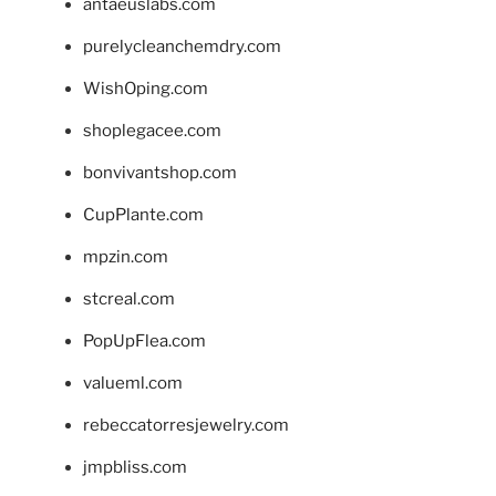
antaeuslabs.com
purelycleanchemdry.com
WishOping.com
shoplegacee.com
bonvivantshop.com
CupPlante.com
mpzin.com
stcreal.com
PopUpFlea.com
valueml.com
rebeccatorresjewelry.com
jmpbliss.com