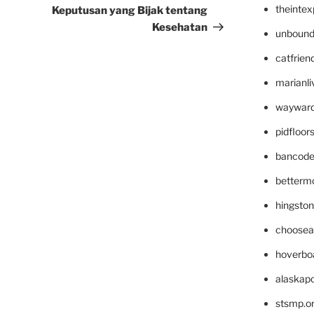
theinte
Keputusan yang Bijak tentang
Kesehatan
unbound
catfrien
marianli
wayward
pidfloo
bancode
betterm
hingsto
choosea
hoverbo
alaskapo
stsmp.o