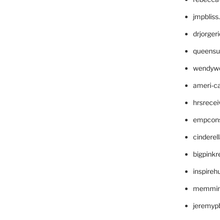
jmpblis
drjorger
queensu
wendyw
ameri-
hrsrece
empcon
cinderel
bigpinkr
inspireh
memming
jeremyp