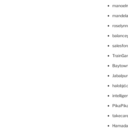
manoel
mandelae
roselyn
balance
salesfo
TrainG
Baytown
Jabalpu
halobjd
intellig
PikaPik
takecar
Hamada