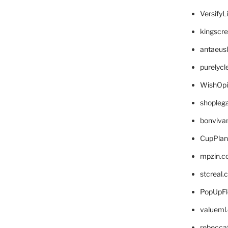
VersifyL
kingscr
antaeus
purelyc
WishOp
shopleg
bonviva
CupPlan
mpzin.c
stcreal.
PopUpFl
valueml
rebecca