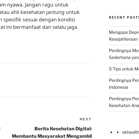
am nyawa. Jangan ragu untuk
atau ahli kesehatan jantung untuk
RECENT POST
 spesifik sesuai dengan kondisi
l ini bermanfaat dan selalu jaga
Mengapa Depr
Kesejahteraan 
Pentingnya Men
Sederhana yan
5 Tips untuk M
Pentingnya Pen
Indonesia
Pentingnya Pe
Kesehatan An
NEXT
Next
Post
l
Berita Kesehatan Digital:
okhealt
Membantu Masyarakat Mengambil