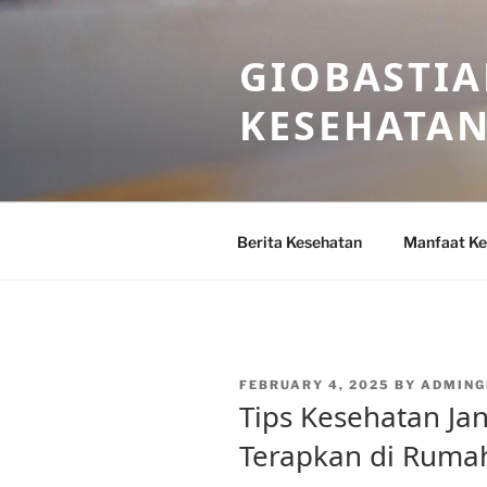
Skip
to
GIOBASTIA
content
KESEHATA
Berita Kesehatan
Manfaat Ke
POSTED
FEBRUARY 4, 2025
BY
ADMING
ON
Tips Kesehatan Ja
Terapkan di Ruma