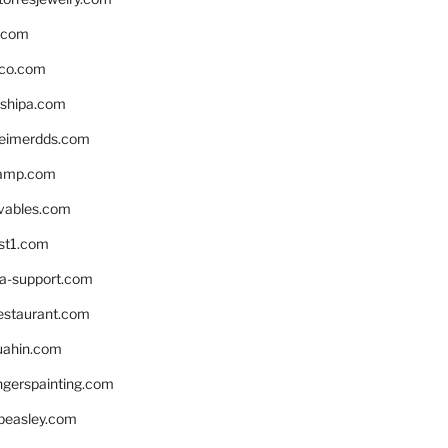
s.com
ico.com
shipa.com
eimerdds.com
camp.com
ivables.com
st1.com
la-support.com
estaurant.com
uahin.com
erspainting.com
beasley.com