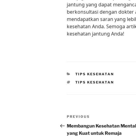
jantung yang dapat menganc
berkonsultasi dengan dokter 
mendapatkan saran yang lebih
kesehatan Anda. Semoga artike
kesehatan jantung Anda!
CATEGORIES
TIPS KESEHATAN
TAGS
TIPS KESEHATAN
Post
Previous
PREVIOUS
navigation
Post
Membangun Kesehatan Menta
yang Kuat untuk Remaja