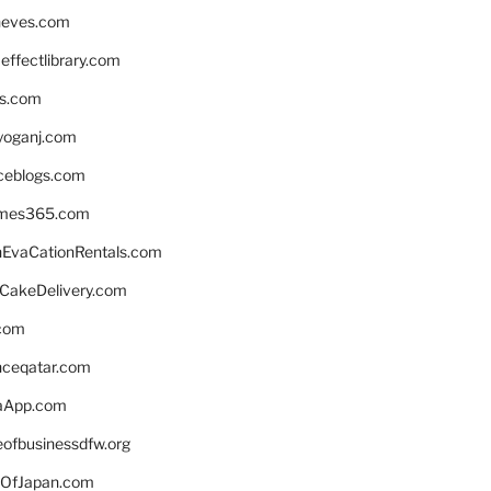
neves.com
ffectlibrary.com
ns.com
yoganj.com
rceblogs.com
ames365.com
EvaCationRentals.com
rCakeDelivery.com
.com
enceqatar.com
aApp.com
eofbusinessdfw.org
OfJapan.com