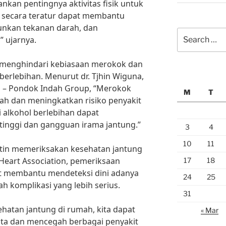
nkan pentingnya aktivitas fisik untuk
a secara teratur dapat membantu
nkan tekanan darah, dan
Search
” ujarnya.
for:
uk menghindari kebiasaan merokok dan
erlebihan. Menurut dr. Tjhin Wiguna,
ah – Pondok Indah Group, “Merokok
M
T
h dan meningkatkan risiko penyakit
 alkohol berlebihan dapat
inggi dan gangguan irama jantung.”
3
4
10
11
rutin memeriksakan kesehatan jantung
Heart Association, pemeriksaan
17
18
at membantu mendeteksi dini adanya
24
25
 komplikasi yang lebih serius.
31
atan jantung di rumah, kita dapat
« Mar
ita dan mencegah berbagai penyakit