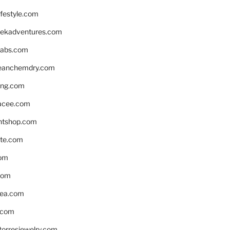
ifestyle.com
eekadventures.com
labs.com
leanchemdry.com
ing.com
acee.com
ntshop.com
te.com
om
com
ea.com
.com
torresjewelry.com