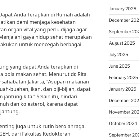
January 2026
 Dapat Anda Terapkan di Rumah adalah
December 20
hatikan demi menjaga kesehatan
an organ vital yang perlu dijaga agar
September 20
 Menjalani gaya hidup sehat merupakan
August 2025
a lakukan untuk mencegah berbagai
July 2025
June 2025
tung yang dapat Anda terapkan di
 pola makan sehat. Menurut dr. Rita
February 2025
Persahabatan Jakarta, “Asupan makanan
uah-buahan, ikan, dan biji-bijian, dapat
January 2025
ntung kita.” Selain itu, hindari
December 20
nuh dan kolesterol, karena dapat
 jantung.
November 20
October 2024
enting juga untuk rutin berolahraga.
-KGEH, dari Fakultas Kedokteran
September 20