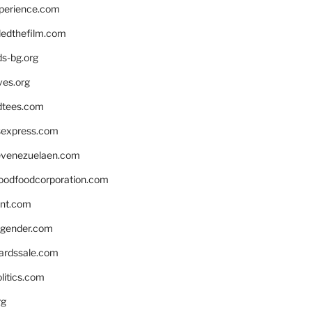
xperience.com
edthefilm.com
ds-bg.org
ves.org
tees.com
rsexpress.com
venezuelaen.com
oodfoodcorporation.com
nnt.com
gender.com
ardssale.com
litics.com
rg