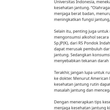
Universitas Indonesia, meneka
kesehatan jantung. “Olahrag
menjaga berat badan, menuru
meningkatkan fungsi jantung,
Selain itu, penting juga unt
mengonsumsi alkohol secara b
Sp.JP(K), dari RS Pondok Ind
dapat merusak pembuluh dara
jantung. Sedangkan konsumsi
menyebabkan tekanan darah t
Terakhir, jangan lupa untuk 
ke dokter. Menurut American 
kesehatan jantung rutin dap
masalah jantung dan mencegah
Dengan menerapkan tips keseh
menjaga kesehatan jantung k