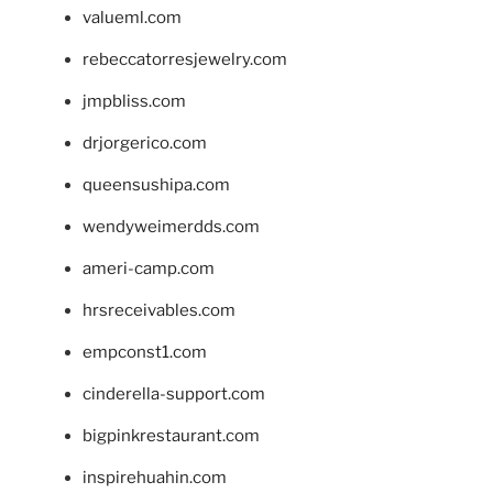
valueml.com
rebeccatorresjewelry.com
jmpbliss.com
drjorgerico.com
queensushipa.com
wendyweimerdds.com
ameri-camp.com
hrsreceivables.com
empconst1.com
cinderella-support.com
bigpinkrestaurant.com
inspirehuahin.com