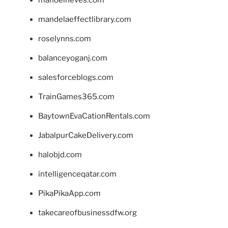
manoelneves.com
mandelaeffectlibrary.com
roselynns.com
balanceyoganj.com
salesforceblogs.com
TrainGames365.com
BaytownEvaCationRentals.com
JabalpurCakeDelivery.com
halobjd.com
intelligenceqatar.com
PikaPikaApp.com
takecareofbusinessdfw.org