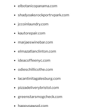
elbotanicopanama.com
shadyoaksrockportrvpark.com
jccoinlaundry.com
kautorepair.com
marjaeswinebar.com
elmazatlanclinton.com
ideacoffeenyc.com
odieschillicothe.com
lacantinitagalesburg.com
pizzadeliverybristol.com
greenstarsmogcheck.com
happypawspl.com