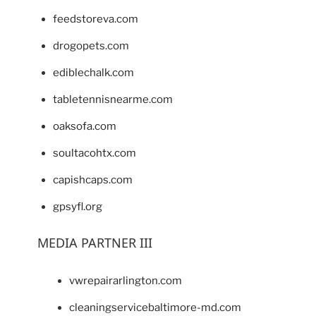
feedstoreva.com
drogopets.com
ediblechalk.com
tabletennisnearme.com
oaksofa.com
soultacohtx.com
capishcaps.com
gpsyfl.org
MEDIA PARTNER III
vwrepairarlington.com
cleaningservicebaltimore-md.com