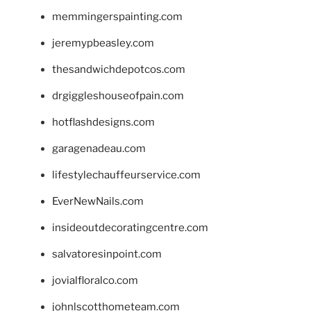
memmingerspainting.com
jeremypbeasley.com
thesandwichdepotcos.com
drgiggleshouseofpain.com
hotflashdesigns.com
garagenadeau.com
lifestylechauffeurservice.com
EverNewNails.com
insideoutdecoratingcentre.com
salvatoresinpoint.com
jovialfloralco.com
johnlscotthometeam.com