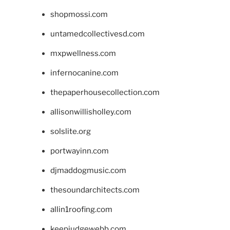
shopmossi.com
untamedcollectivesd.com
mxpwellness.com
infernocanine.com
thepaperhousecollection.com
allisonwillisholley.com
solslite.org
portwayinn.com
djmaddogmusic.com
thesoundarchitects.com
allin1roofing.com
keepjudgewebb.com